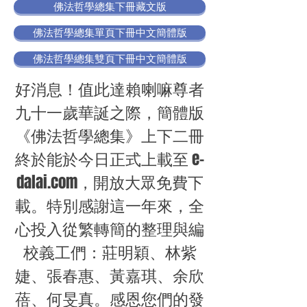
佛法哲學總集下冊藏文版
佛法哲學總集單頁下冊中文簡體版
佛法哲學總集雙頁下冊中文簡體版
好消息！值此達賴喇嘛尊者
九十一歲華誕之際，簡體版
《佛法哲學總集》上下二冊
終於能於今日正式上載至 e-
dalai.com，開放大眾免費下
載。特別感謝這一年來，全
心投入從繁轉簡的整理與編
校義工們：莊明穎、林紫
婕、張春惠、黃嘉琪、余欣
蓓、何旻真。感恩您們的發