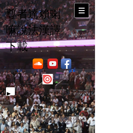
尊者達賴喇
嘛說法漢譯
下載
2017年尊者達賴喇嘛佛法
教授