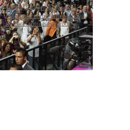
寶性論法本：
http://www.e-
dalailama.com/sutra/Mahaya
nottaratantra-sastra.pdf
©
2
0
1
3
b
y
尊
者
達
賴
喇
嘛
辦
事
處