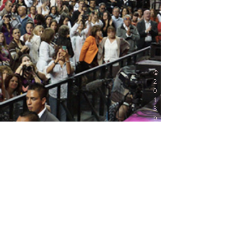
©
2
0
1
3
b
y
尊
者
達
賴
喇
嘛
辦
事
處