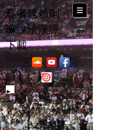
尊者達賴喇
嘛說法漢譯
下載
2016年尊者達賴喇嘛佛法
教授